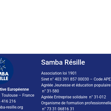
Samba Résille
Association loi 1901
Siret n° 403 391 857 00030 – Code AP
Agréée Jeunesse et éducation populaire
tive Européenne
n° 31-580
– Toulouse – France
Agréée Entreprise solidaire n° 31-012
4 416 216
Organisme de formation professionnell
a-resille.org
n° 73 31 06816 31