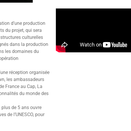
isation d’une production
s du projet, qui sera
structures culturelles
gnés dans la production
ans les domaines du
opération
’une réception organisée
own, les ambassadeurs
de France au Cap, La
rsonnalités du monde des
 plus de 5 ans ouvre
ives de l’UNESCO, pour