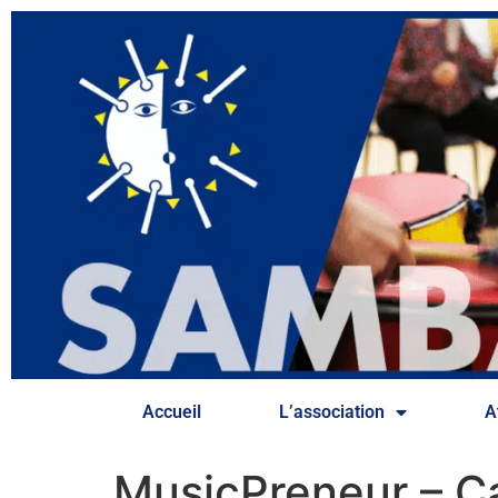
Accueil
L’association
A
MusicPreneur – 