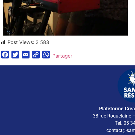
Post Views:
2 583
Facebook
Twitter
Email
Copy
WhatsApp
Partager
Link
Plateforme Créa
38 rue Roquelaine 
Tel. 05 3
contact@samb