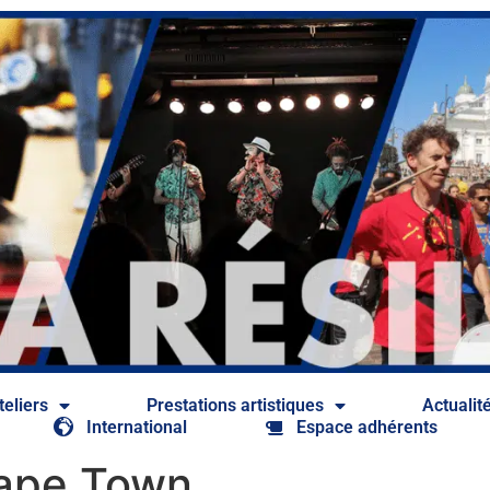
teliers
Prestations artistiques​
Actualit
International
Espace adhérents
Cape Town