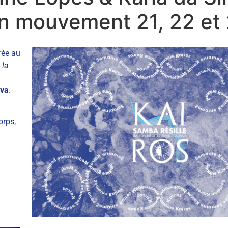
 en mouvement 21, 22 et
rée au
 la
lva
.
orps,