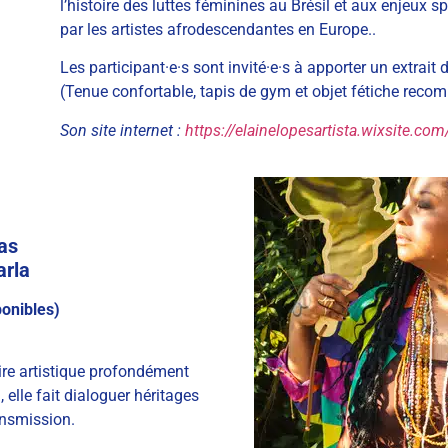
l’histoire des luttes féminines au Brésil et aux enjeux s
par les artistes afrodescendantes en Europe..
Les participant·e·s sont invité·e·s à apporter un extrait
(Tenue confortable, tapis de gym et objet fétiche rec
Son site internet :
https://elainelopesartista.wixsite.co
as
arla
ponibles)
ire artistique profondément
elle fait dialoguer héritages
ansmission.