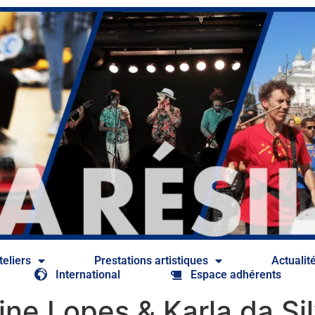
teliers
Prestations artistiques​
Actualit
International
Espace adhérents
ine Lopes & Karla da Si