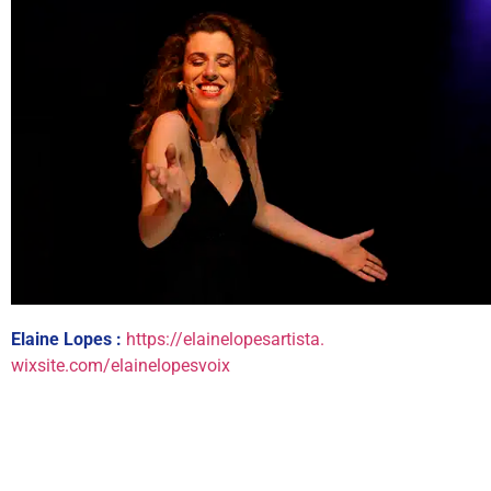
Elaine Lopes :
https://elainelopesartista.
wixsite.com/elainelopesvoix