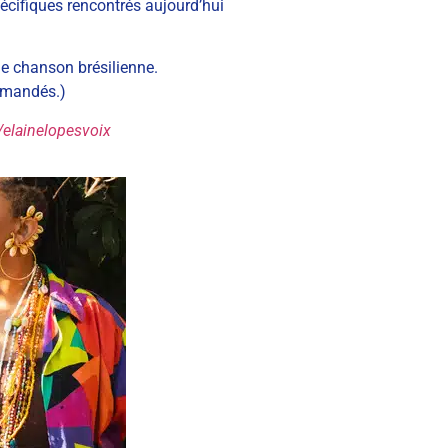
pécifiques rencontrés aujourd’hui
 de chanson brésilienne.
ommandés.)
m/elainelopesvoix