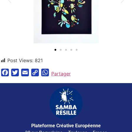
Post Views:
821
Facebook
Twitter
Email
Copy
WhatsApp
Partager
Link
Plateforme Créative Européenne