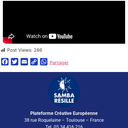
Post Views:
286
Facebook
Twitter
Email
Copy
WhatsApp
Partager
Link
Plateforme Créative Européenne
38 rue Roquelaine – Toulouse – France
Tel. 05 34 416 216