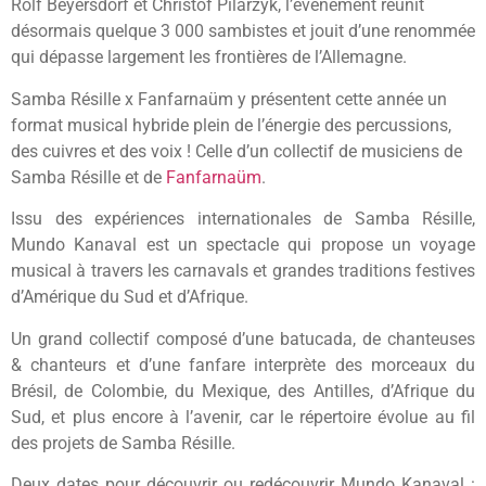
Rolf Beyersdorf et Christof Pilarzyk, l’événement réunit
désormais quelque 3 000 sambistes et jouit d’une renommée
qui dépasse largement les frontières de l’Allemagne.
Samba Résille x Fanfarnaüm y présentent cette année un
format musical hybride plein de l’énergie des percussions,
des cuivres et des voix ! Celle d’un collectif de musiciens de
Samba Résille et de
Fanfarnaüm
.
Issu des
expériences internationales
de Samba Résille,
Mundo Kanaval est un spectacle qui propose un
voyage
musical
à travers les carnavals et grandes
traditions festives
d’Amérique du Sud et d’Afrique.
Un grand collectif composé d’une
batucada
, de
chanteuses
& chanteurs
et d’une
fanfare
interprète des morceaux du
Brésil, de Colombie, du Mexique, des Antilles, d’Afrique du
Sud, et
plus encore à l’avenir
, car le répertoire évolue au fil
des projets de Samba Résille.
Deux dates pour découvrir ou redécouvrir Mundo Kanaval :