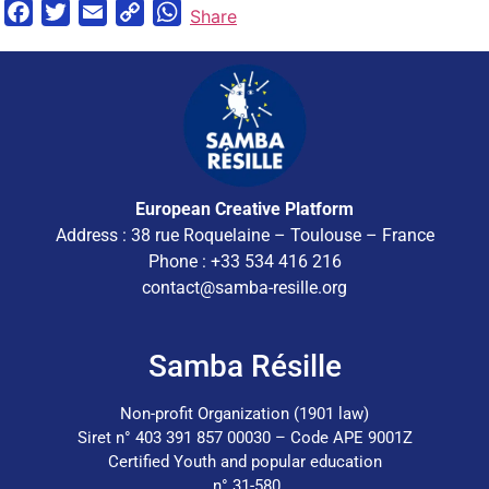
Facebook
Twitter
Email
Copy
WhatsApp
Share
Link
European Creative Platform
Address : 38 rue Roquelaine – Toulouse – France
Phone : +33 534 416 216
contact@samba-resille.org
Samba Résille
Non-profit Organization (1901 law)
Siret n° 403 391 857 00030 – Code APE 9001Z
Certified Youth and popular education
n° 31-580