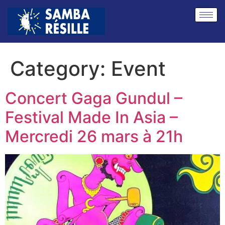
Category:
Event
Concert Gaga Gundul –
Festival Made In Asia –
Mercredi 26 mars à 21h