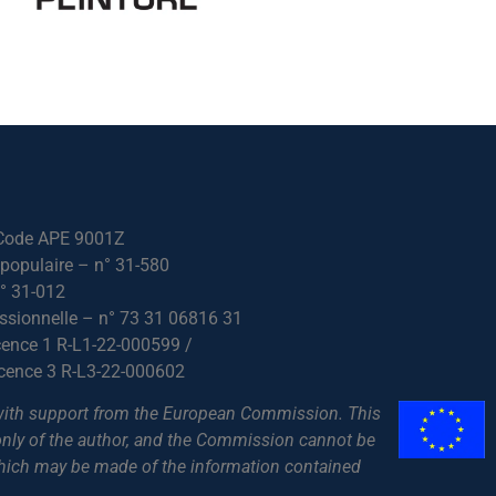
 Code APE 9001Z
populaire – n° 31-580
n° 31-012
ssionnelle – n° 73 31 06816 31
icence 1 R-L1-22-000599 /
icence 3 R-L3-22-000602
with support from the European Commission. This
 only of the author, and the Commission cannot be
which may be made of the information contained