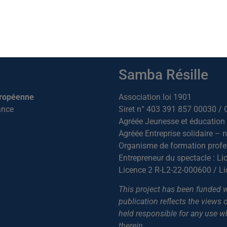
Samba Résille
uropéenne
Association loi 1901
ance
Siret n° 403 391 857 00030 /
Agréée Jeunesse et éducation 
Agréée Entreprise solidaire – 
Organisme de formation profe
Entrepreneur du spectacle : L
Licence 2 R-L2-22-000600 / L
This project has been funded 
publication reflects the views
held responsible for any use 
therein