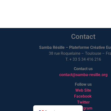
Contact
Samba Résille – Plateforme Créative E
38 rue Roquelaine – Toulouse – Fr
T. + 33 5 34 416 216
Contact us
contact@samba-resille.org
Follow us
Web Site
Facebook
Twitter
Instagram