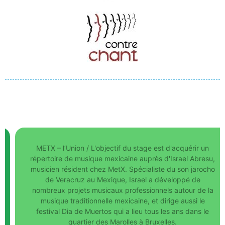
METX – l’Union / L'objectif du stage est d'acquérir un
répertoire de musique mexicaine auprès d'Israel Abresu,
musicien résident chez MetX. Spécialiste du son jarocho
de Veracruz au Mexique, Israel a développé de
nombreux projets musicaux professionnels autour de la
musique traditionnelle mexicaine, et dirige aussi le
festival Dia de Muertos qui a lieu tous les ans dans le
quartier des Marolles à Bruxelles.