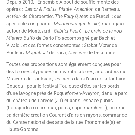
Depuis 2010, l’Ensemble À bout de souffle monte des
opéras :
Castor & Pollux, Platée, Anacréon
de Rameau,
Actéon
de Charpentier,
The Fairy Queen
de Purcell ; des
spectacles originaux :
Maintenant que le ciel,
madrigaux
autour de Monteverdi,
Gabriel Fauré : Le grain de la voix,
Mistero Buffo
de Dario Fo accompagné par Bach et
Vivaldi, et des formes concertantes :
Stabat Mater
de
Poulenc,
Magnificat
de Bach,
Dies irae
de Delalande.
Toutes ces propositions sont également conçues pour
des formes atypiques ou déambulatoires, aux jardins du
Muséum de Toulouse, les pieds dans l’eau de la fontaine
Goudouli pour le festival Toulouse d’été, sur les bords
d’une lavogne près de Roquefort-en-Aveyron, dans le parc
du château de Laréole (31) et dans l’espace public
(transports en commun, parcs, supermarchés…), comme
sa dernière création Courant d’airs en rayons, commande
du Centre national des arts de la rue, Pronomade(s) en
Haute-Garonne.