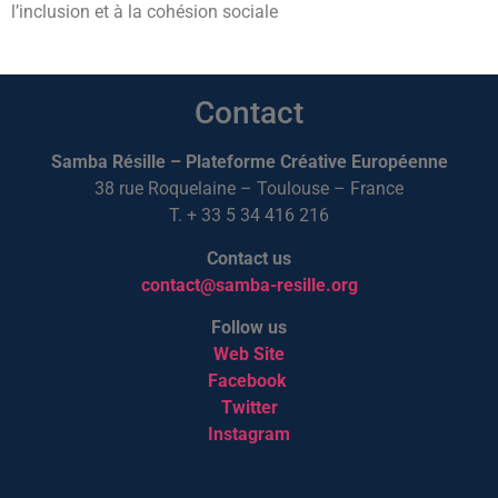
l’inclusion et à la cohésion sociale
Contact
Samba Résille – Plateforme Créative Européenne
38 rue Roquelaine – Toulouse – France
T. + 33 5 34 416 216
Contact us
contact@samba-resille.org
Follow us
Web Site
Facebook
Twitter
Instagram