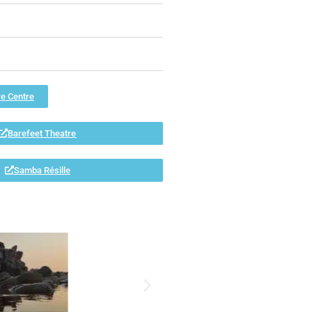
e Centre
Barefeet Theatre
Samba Résille