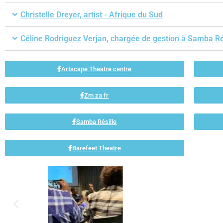
Christelle Dreyer, artist - Afrique du Sud
Céline Rodriguez Verjan, chargée de gestion à Samba Rés
Artscape Theatre centre
Zm za fr
Samba Résille
Barefeet Theatre