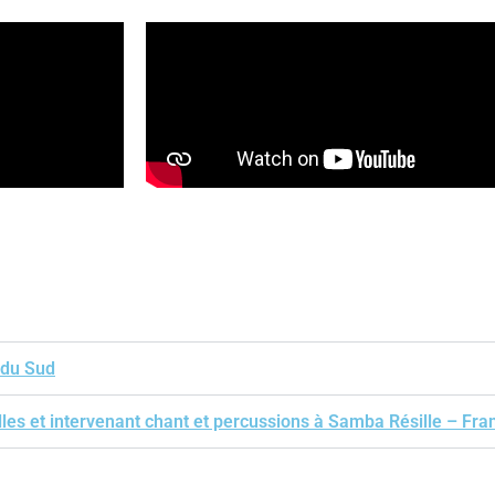
 du Sud
les et intervenant chant et percussions à Samba Résille – Fra