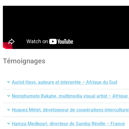
Témoignages
Auriol Hays, auteure et interprète – Afrique du Sud
Nomphumelo Rakabe, multimedia visual artist – Afrique
Hugues Mélet, développeur de coopérations interculturel
Hamza Medkouri, directeur de Samba Résille – France