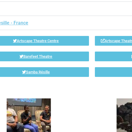
ille - France
Artscape Theatre Centre
Artscape Theatr
Barefeet Theatre
Samba Résille